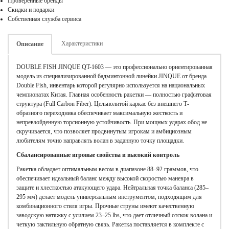
Проверенные бренды
Скидки и подарки
Собственная служба сервиса
Характеристики
Описание
DOUBLE FISH JINQUE QT-1603 — это профессионально ориентированная
модель из специализированной бадминтонной линейки JINQUE от бренда
Double Fish, инвентарь которой регулярно используется на национальных
чемпионатах Китая. Главная особенность ракетки — полностью графитовая
структура (Full Carbon Fiber). Цельнолитой каркас без внешнего Т-
образного переходника обеспечивает максимальную жесткость и
непревзойденную торсионную устойчивость. При мощных ударах обод не
скручивается, что позволяет продвинутым игрокам и амбициозным
любителям точно направлять волан в заданную точку площадки.
Сбалансированные игровые свойства и высокий контроль
Ракетка обладает оптимальным весом в диапазоне 88–92 граммов, что
обеспечивает идеальный баланс между высокой скоростью маневра в
защите и хлесткостью атакующего удара. Нейтральная точка баланса (285–
295 мм) делает модель универсальным инструментом, подходящим для
комбинационного стиля игры. Прочные струны имеют качественную
заводскую натяжку с усилием 23–25 lbs, что дает отличный отскок волана и
четкую тактильную обратную связь. Ракетка поставляется в комплекте с