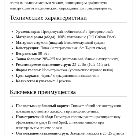
плотным полноразмерным чехлом, защищающим графитовую
конструкцию от механических повреждений при транспортировке.
Технические характеристики
Уровень игры:
Продвинутый любительский / Тренировочный.
Материал рамы (обода):
100% углеволокно (Full Carbon Fiber).
Материал стержня (шафта):
Высокомодульный графит.
Конструкция:
Литая (интегрированная, без Т-joint стыка).
Вес ракетки:
88–92 г.
Точка баланса:
285–295 мм (нейтральный / ближе к атакующему).
Рекомендуемое натяжение струн:
23–25 lbs (10,5–11,3 кг).
Форма головы:
Изометрическая (увеличенное игровое пятно).
Цвет каркаса:
Черный с декоративными элементами.
Количество в упаковке:
1 ракетка.
Ключевые преимущества
Полностью карбоновый корпус:
Снижает общий вес конструкции,
повышая прочность и жесткость при мощных смешах.
Изометрический обод:
Геометрия головы ракетки расширяет зону
эффективного удара (Sweet Spot), сглаживая ошибки при
нецентральном приеме волана.
Оптимальное натяжение струн:
Заводская натяжка в 23–25 фунтов