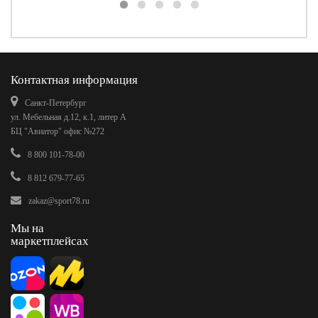
Контактная информация
Санкт-Петербург
ул. Мебельная д.12, к.1, литер А
БЦ "Авиатор" офис №272
8 800 101-78-00
8 812 679-77-65
zakaz@sport78.ru
Мы на
маркетплейсах