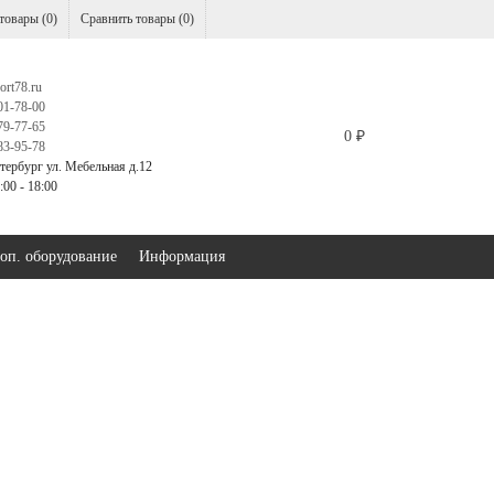
товары (
0
)
Сравнить товары (
0
)
ort78.ru
01-78-00
79-77-65
0
₽
83-95-78
тербург ул. Мебельная д.12
00 - 18:00
оп. оборудование
Информация