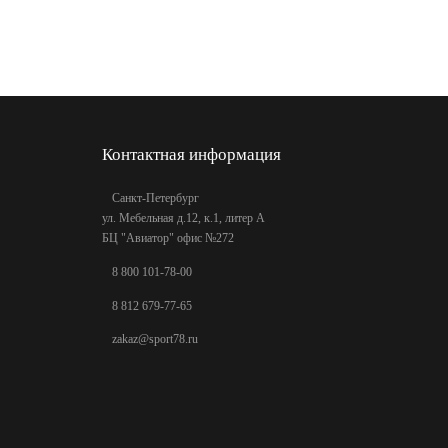
Контактная информация
Санкт-Петербург
ул. Мебельная д.12, к.1, литер А
БЦ "Авиатор" офис №272
8 800 101-78-00
8 812 679-77-65
zakaz@sport78.ru