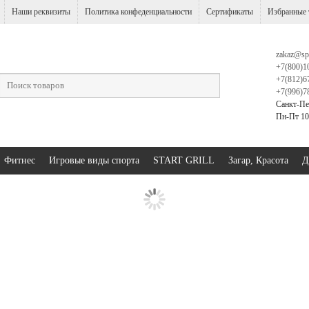
Наши реквизиты
Политика конфеденциальности
Сертификаты
Избранные 
zakaz@sp
+7(800)1
+7(812)6
+7(996)7
Санкт-Пе
Пн-Пт 10:
Фитнес
Игровые виды спорта
START GRILL
Загар, Красота
Д