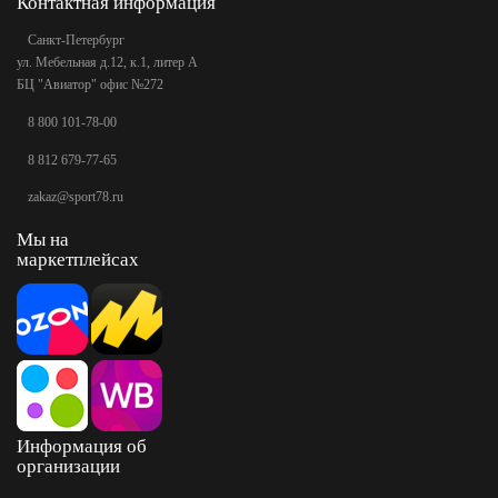
Контактная информация
Санкт-Петербург
ул. Мебельная д.12, к.1, литер А
БЦ "Авиатор" офис №272
8 800 101-78-00
8 812 679-77-65
zakaz@sport78.ru
Мы на
маркетплейсах
Информация об
организации