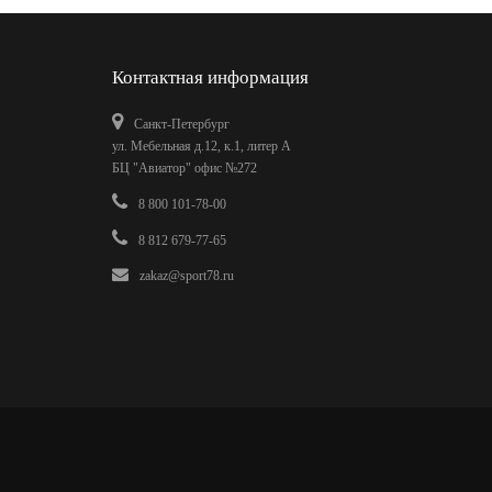
Контактная информация
Санкт-Петербург
ул. Мебельная д.12, к.1, литер А
БЦ "Авиатор" офис №272
8 800 101-78-00
8 812 679-77-65
zakaz@sport78.ru