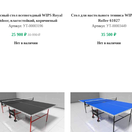
сный стол всепогодный WIPS Royal
Стол для настольного тенниса WIP
tdoor, влагостойкий, коричневый
Roller 61027
Артикул:
УТ-00003196
Артикул:
УТ-00003449
25 900
35 500
31 990
₽
₽
₽
Нет в наличии
Нет в наличии