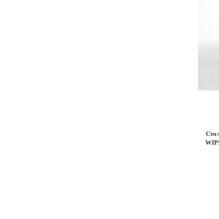
Cтол
WIPS