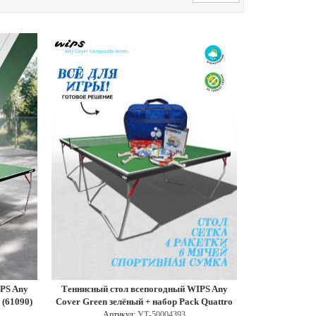
PS Any
Теннисный стол всепогодный WIPS Any
 (61090)
Cover Green зелёный + набор Pack Quattro
Артикул:
УТ-50004393