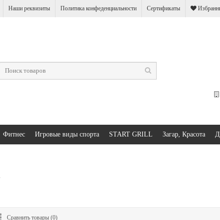
Наши реквизиты
Политика конфеденциальности
Сертификаты
Избранны
Фитнес
Игровые виды спорта
START GRILL
Загар, Красота
Д
s
Сравнить товары (
0
)