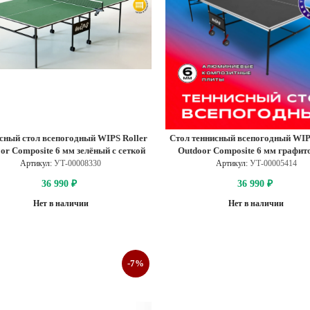
сный стол всепогодный WIPS Roller
Стол теннисный всепогодный WIP
or Composite 6 мм зелёный с сеткой
Outdoor Composite 6 мм графит
(61080)
сеткой (61080)
Артикул:
УТ-00008330
Артикул:
УТ-00005414
36 990
36 990
₽
₽
Нет в наличии
Нет в наличии
-7%