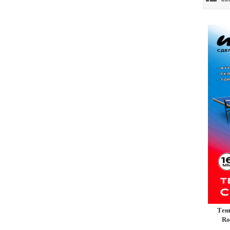
Тен
Ro