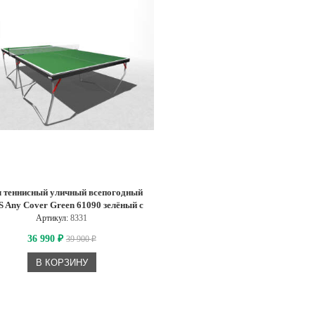
 теннисный уличный всепогодный
 Any Cover Green 61090 зелёный с
сеткой 1
Артикул:
8331
36 990
39 900
₽
₽
В КОРЗИНУ