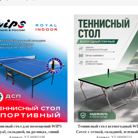
нисный стол для помещений WIPS
Теннисный стол всепогодный WI
yal, складной, на роликах, синий
Cover с сеткой, складной, зеленый
Артикул:
УТ-00003198
Артикул:
УТ-00008331