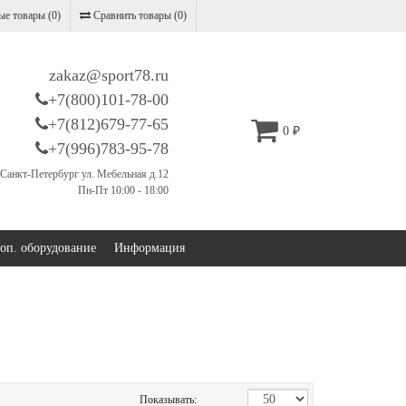
е товары (
0
)
Сравнить товары (
0
)
zakaz@sport78.ru
+7(800)101-78-00
+7(812)679-77-65
0
₽
+7(996)783-95-78
Санкт-Петербург ул. Мебельная д.12
Пн-Пт 10:00 - 18:00
оп. оборудование
Информация
Показывать: