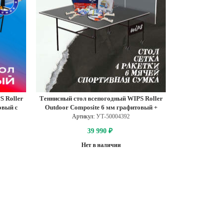
S Roller
Теннисный стол всепогодный WIPS Roller
овый с
Outdoor Composite 6 мм графитовый +
набор Pack Quattro
Артикул:
УТ-50004392
39 990
₽
Нет в наличии