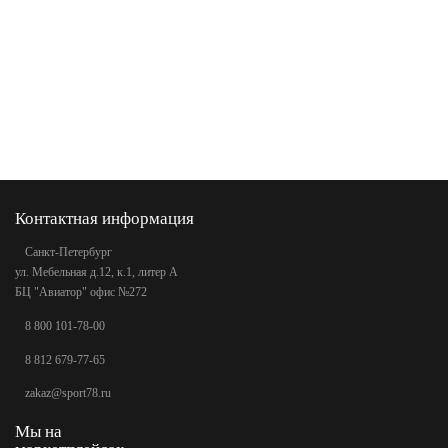
Контактная информация
Санкт-Петербург
ул. Мебельная д.12, к.1, литер А
БЦ "Авиатор" офис №272
8 800 101-78-00
8 812 679-77-65
zakaz@sport78.ru
Мы на