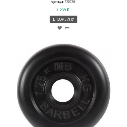
Артикул:
7207364
1 239
₽
В КОРЗИНУ