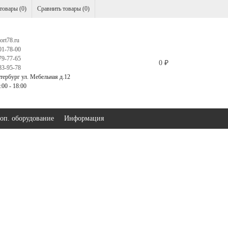
товары (
0
)
Сравнить товары (
0
)
ort78.ru
01-78-00
79-77-65
0
₽
83-95-78
тербург ул. Мебельная д.12
00 - 18:00
оп. оборудование
Информация