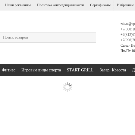
Наши реквизиты
Политика конфеденциальности
Сертификаты
Избранные 
zakaz@sp
+7(800)1
+7(812)6
+7(996)7
Санкт-Пе
Пн-Пт 10:
Фитнес
Игровые виды спорта
START GRILL
Загар, Красота
Д