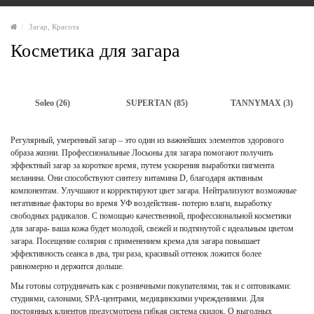
Загар, Красота
Косметика для загара
Soleo (26)
SUPERTAN (85)
TANNYMAX (3)
Регулярный, умеренный загар – это один из важнейших элементов здорового
образа жизни. Профессиональные Лосьоны для загара помогают получить
эффектный загар за короткое время, путем ускорения выработки пигмента
меланина. Они способствуют синтезу витамина D, благодаря активным
компонентам. Улучшают и корректируют цвет загара. Нейтрализуют возможные
негативные факторы во время УФ воздействия- потерю влаги, выработку
свободных радикалов. С помощью качественной, профессиональной косметики
для загара- ваша кожа будет молодой, свежей и подтянутой с идеальным цветом
загара. Посещение солярия с применением крема для загара повышает
эффективность сеанса в два, три раза, красивый оттенок ложится более
равномерно и держится дольше.
Мы готовы сотрудничать как с розничными покупателями, так и с оптовиками:
студиями, салонами, SPA-центрами, медицинскими учреждениями. Для
постоянных клиентов предусмотрена гибкая система скидок. О выгодных