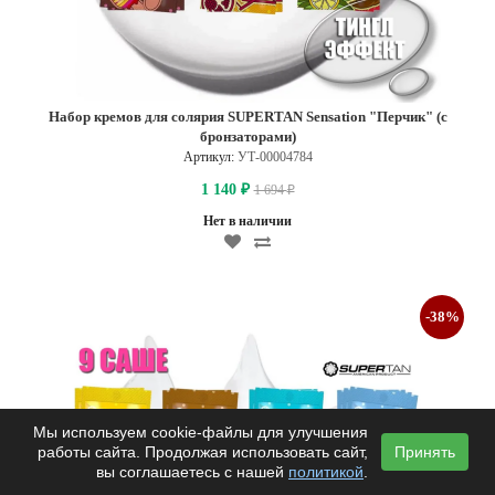
Набор кремов для солярия SUPERTAN Sensation "Перчик" (с
бронзаторами)
Артикул:
УТ-00004784
1 140
1 694
₽
₽
Нет в наличии
-38%
Мы используем cookie-файлы для улучшения
работы сайта. Продолжая использовать сайт,
Принять
вы соглашаетесь с нашей
политикой
.