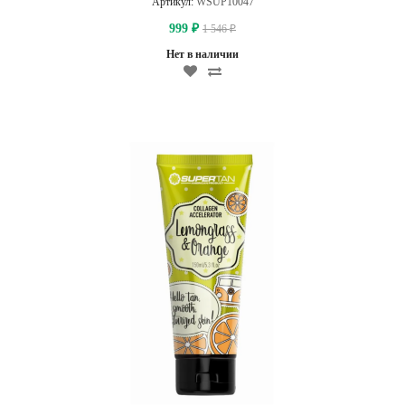
Артикул:
WSUP10047
999
1 546
₽
₽
Нет в наличии