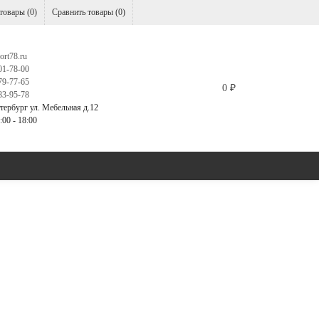
товары (
0
)
Сравнить товары (
0
)
ort78.ru
01-78-00
79-77-65
0
₽
83-95-78
тербург ул. Мебельная д.12
00 - 18:00