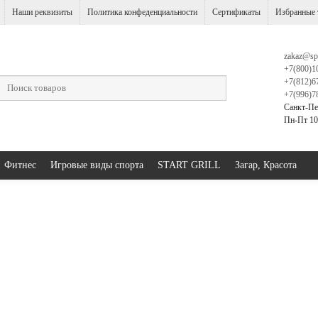
Наши реквизиты
Политика конфеденциальности
Сертификаты
Избранные 
zakaz@sp
+7(800)1
+7(812)6
+7(996)7
Санкт-Пе
Пн-Пт 10:
Фитнес
Игровые виды спорта
START GRILL
Загар, Красота