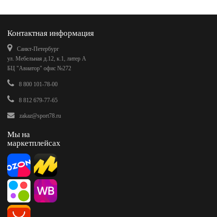
Контактная информация
Санкт-Петербург
ул. Мебельная д.12, к.1, литер А
БЦ "Авиатор" офис №272
8 800 101-78-00
8 812 679-77-65
zakaz@sport78.ru
Мы на
маркетплейсах