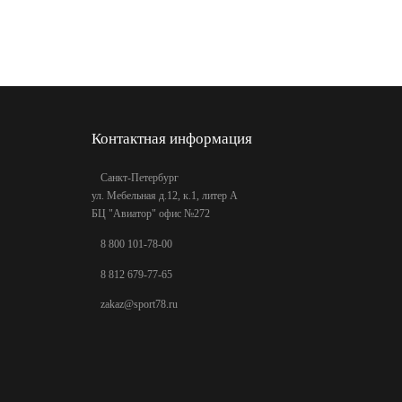
Контактная информация
Санкт-Петербург
ул. Мебельная д.12, к.1, литер А
БЦ "Авиатор" офис №272
8 800 101-78-00
8 812 679-77-65
zakaz@sport78.ru