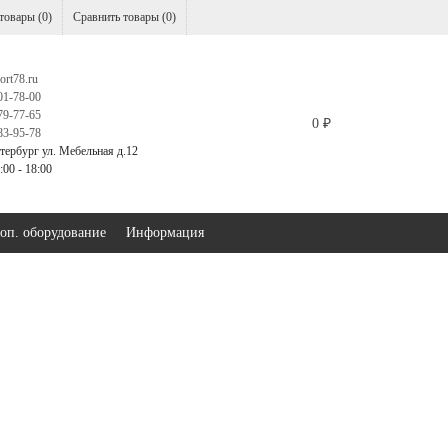
товары (
0
)
Сравнить товары (
0
)
ort78.ru
01-78-00
79-77-65
0
₽
83-95-78
тербург ул. Мебельная д.12
00 - 18:00
оп. оборудование
Информация