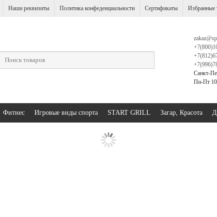
Наши реквизиты
Политика конфеденциальности
Сертификаты
Избранные 
zakaz@sp
+7(800)1
+7(812)6
+7(996)7
Санкт-Пе
Пн-Пт 10:
Фитнес
Игровые виды спорта
START GRILL
Загар, Красота
Д