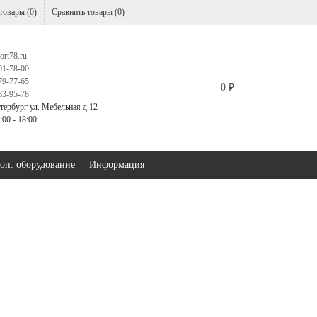
товары (
0
)
Сравнить товары (
0
)
ort78.ru
01-78-00
79-77-65
0
₽
83-95-78
тербург ул. Мебельная д.12
00 - 18:00
оп. оборудование
Информация