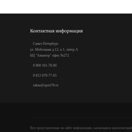
Контактная информация
Санкт-Петербург
ул. Мебельная д.12, к.1, литер А
БЦ "Авиатор" офис №272
8 800 101-78-00
8 812 679-77-65
zakaz@sport78.ru
Вся представленная на сайте информация, касающаяся комплектаций