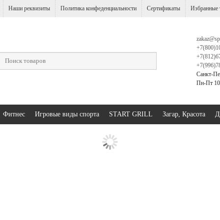
Наши реквизиты
Политика конфеденциальности
Сертификаты
Избранные 
zakaz@sp
+7(800)1
+7(812)6
+7(996)7
Санкт-Пе
Пн-Пт 10:
Фитнес
Игровые виды спорта
START GRILL
Загар, Красота
Д