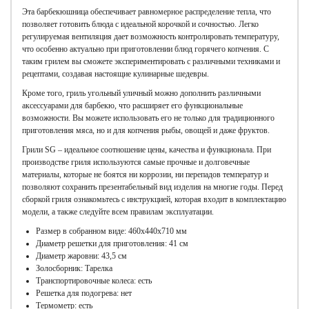
Эта барбекюшница обеспечивает равномерное распределение тепла, что
позволяет готовить блюда с идеальной корочкой и сочностью. Легко
регулируемая вентиляция дает возможность контролировать температуру,
что особенно актуально при приготовлении блюд горячего копчения. С
таким грилем вы сможете экспериментировать с различными техниками и
рецептами, создавая настоящие кулинарные шедевры.
Кроме того, гриль угольный уличный можно дополнить различными
аксессуарами для барбекю, что расширяет его функциональные
возможности. Вы можете использовать его не только для традиционного
приготовления мяса, но и для копчения рыбы, овощей и даже фруктов.
Грили SG – идеальное соотношение цены, качества и функционала. При
производстве гриля используются самые прочные и долговечные
материалы, которые не боятся ни коррозии, ни перепадов температур и
позволяют сохранить презентабельный вид изделия на многие годы. Перед
сборкой гриля ознакомьтесь с инструкцией, которая входит в комплектацию
модели, а также следуйте всем правилам эксплуатации.
Размер в собранном виде: 460x440x710 мм
Диаметр решетки для приготовления: 41 см
Диаметр жаровни: 43,5 см
Золосборник: Тарелка
Транспортировочные колеса: есть
Решетка для подогрева: нет
Термометр: есть