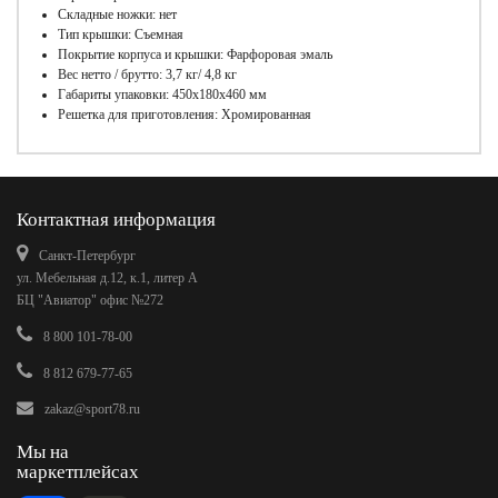
Складные ножки: нет
Тип крышки: Съемная
Покрытие корпуса и крышки: Фарфоровая эмаль
Вес нетто / брутто: 3,7 кг/ 4,8 кг
Габариты упаковки: 450х180х460 мм
Решетка для приготовления: Хромированная
Контактная информация
Санкт-Петербург
ул. Мебельная д.12, к.1, литер А
БЦ "Авиатор" офис №272
8 800 101-78-00
8 812 679-77-65
zakaz@sport78.ru
Мы на
маркетплейсах