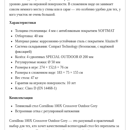
уровню даже на неровной поверхности. В сложенном виде он занимает
совсем немного места у стены или в сарае — это особенно удобно для тех, у
кого участок не очень большой.
Характеристики
Толщина столешницы: 4 мм с антибликовым покрытием SOFTMAT
Отбортовка: 40 мм
Материал рамы: коррозионно-устойчивая сталь с покрытием Aluzinc®
Система складывания: Compact Technology (безопасная, с надёжной
фиксацией)
Колёса: 4 сдвоенных SPECIAL OUTDOOR Ø 200 мм
Регулируемые ножки: Ø 50 мм
Размеры в игре: 274 × 152,6 × 76 см
Размеры в сложенном виде: 183 × 75 × 155 см
Вес стола: 47 кг
Гарантия на игровую поверхность: 10 лет
Класс: Class D (EN 14468-1)
Комплектация
Теннисный стол Cornilleau 100X Crossover Outdoor Grey
Встроенная сетка с регулировкой натяжения
Cornilleau 100X Crossover Outdoor Grey — это разумный и практичный
выбор для тех, кто хочет качественный всепогодный стол без переплаты за