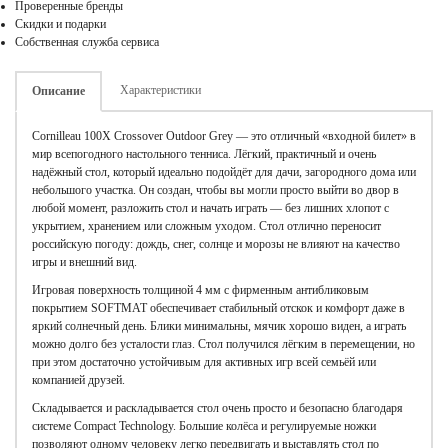
Проверенные бренды
Скидки и подарки
Собственная служба сервиса
Характеристики
Описание
Cornilleau 100X Crossover Outdoor Grey — это отличный «входной билет» в
мир всепогодного настольного тенниса. Лёгкий, практичный и очень
надёжный стол, который идеально подойдёт для дачи, загородного дома или
небольшого участка. Он создан, чтобы вы могли просто выйти во двор в
любой момент, разложить стол и начать играть — без лишних хлопот с
укрытием, хранением или сложным уходом. Стол отлично переносит
российскую погоду: дождь, снег, солнце и морозы не влияют на качество
игры и внешний вид.
Игровая поверхность толщиной 4 мм с фирменным антибликовым
покрытием SOFTMAT обеспечивает стабильный отскок и комфорт даже в
яркий солнечный день. Блики минимальны, мячик хорошо виден, а играть
можно долго без усталости глаз. Стол получился лёгким в перемещении, но
при этом достаточно устойчивым для активных игр всей семьёй или
компанией друзей.
Складывается и раскладывается стол очень просто и безопасно благодаря
системе Compact Technology. Большие колёса и регулируемые ножки
позволяют одному человеку легко передвигать и выставлять стол по