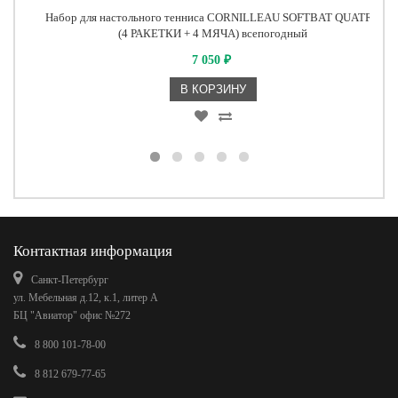
Набор для настольного тенниса CORNILLEAU SOFTBAT QUATRO
(4 РАКЕТКИ + 4 МЯЧА) всепогодный
7 050
₽
В КОРЗИНУ
Контактная информация
Санкт-Петербург
ул. Мебельная д.12, к.1, литер А
БЦ "Авиатор" офис №272
8 800 101-78-00
8 812 679-77-65