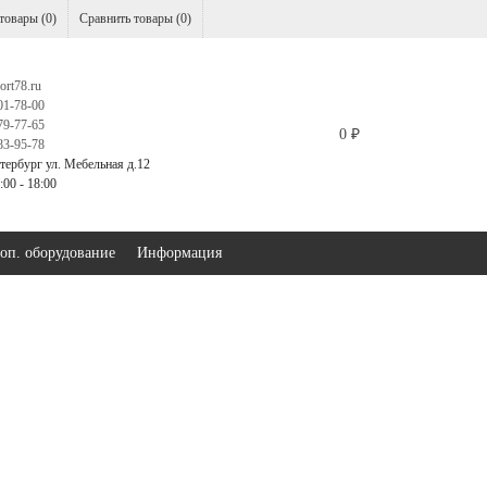
товары (
0
)
Сравнить товары (
0
)
ort78.ru
01-78-00
79-77-65
0
₽
83-95-78
тербург ул. Мебельная д.12
00 - 18:00
оп. оборудование
Информация