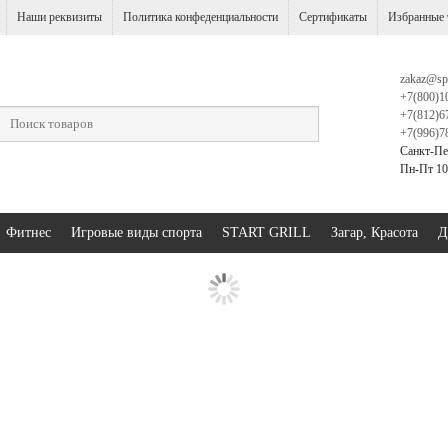
Наши реквизиты
Политика конфеденциальности
Сертификаты
Избранные 
zakaz@sp
+7(800)1
+7(812)6
+7(996)7
Санкт-Пе
Пн-Пт 10:
Фитнес
Игровые виды спорта
START GRILL
Загар, Красота
Д