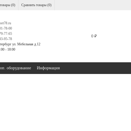
товары (
0
)
Сравнить товары (
0
)
ort78.ru
01-78-00
79-77-65
0
₽
83-95-78
тербург ул. Мебельная д.12
00 - 18:00
оп. оборудование
Информация