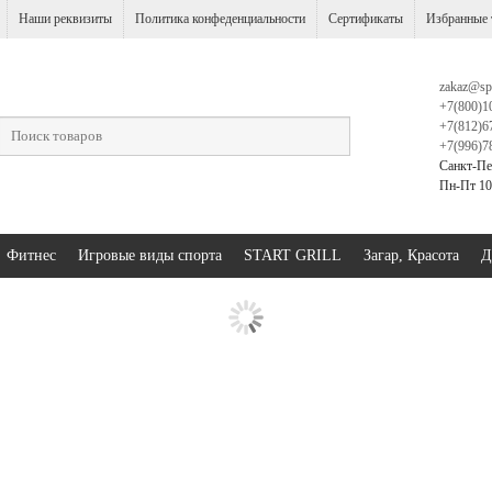
Наши реквизиты
Политика конфеденциальности
Сертификаты
Избранные 
zakaz@sp
+7(800)1
+7(812)6
+7(996)7
Санкт-Пе
Пн-Пт 10:
Фитнес
Игровые виды спорта
START GRILL
Загар, Красота
Д