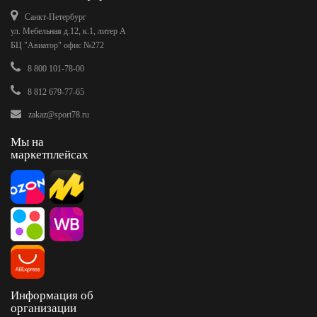
Санкт-Петербург
ул. Мебельная д.12, к.1, литер А
БЦ "Авиатор" офис №272
8 800 101-78-00
8 812 679-77-65
zakaz@sport78.ru
Мы на
маркетплейсах
Информация об
организации