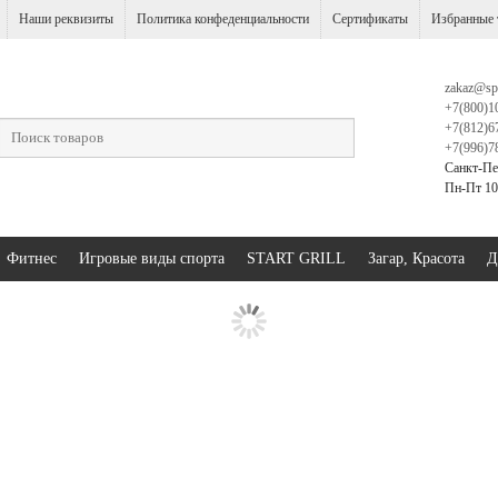
Наши реквизиты
Политика конфеденциальности
Сертификаты
Избранные 
zakaz@sp
+7(800)1
+7(812)6
+7(996)7
Санкт-Пе
Пн-Пт 10:
Фитнес
Игровые виды спорта
START GRILL
Загар, Красота
Д