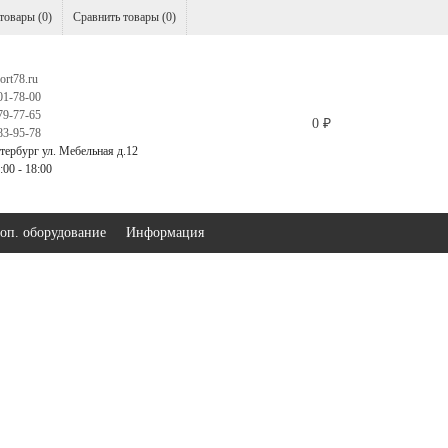
товары (
0
)
Сравнить товары (
0
)
ort78.ru
01-78-00
79-77-65
0
₽
83-95-78
тербург ул. Мебельная д.12
00 - 18:00
оп. оборудование
Информация