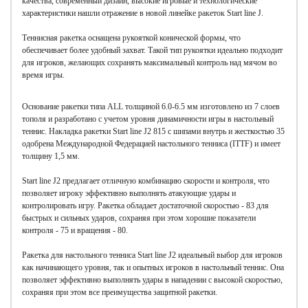
качества, современный дизайн, высокие игровые и технологические
характеристики нашли отражение в новой линейке ракеток Start line J.
Теннисная ракетка оснащена рукояткой конической формы, что
обеспечивает более удобный захват. Такой тип рукоятки идеально подходит
для игроков, желающих сохранять максимальный контроль над мячом во
время игры.
Основание ракетки типа ALL толщиной 6.0-6.5 мм изготовлено из 7 слоев
тополя и разработано с учетом уровня динамичности игры в настольный
теннис. Накладка ракетки Start line J2 815 с шипами внутрь и жесткостью 35
одобрена Международной Федерацией настольного тенниса (ITTF) и имеет
толщину 1,5 мм.
Start line J2 предлагает отличную комбинацию скорости и контроля, что
позволяет игроку эффективно выполнять атакующие удары и
контролировать игру. Ракетка обладает достаточной скоростью - 83 для
быстрых и сильных ударов, сохраняя при этом хорошие показатели
контроля - 75 и вращения - 80.
Ракетка для настольного тенниса Start line J2 идеальный выбор для игроков
как начинающего уровня, так и опытных игроков в настольный теннис. Она
позволяет эффективно выполнять удары в нападении c высокой скоростью,
сохраняя при этом все преимущества защитной ракетки.