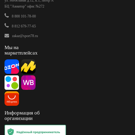
ул. Мебельная д.12, к.1, литер А
БЦ "Авиатор" офис №272
8 800 101-78-00
8 812 679-77-65
zakaz@sport78.ru
Мы на
маркетплейсах
Информация об
организации