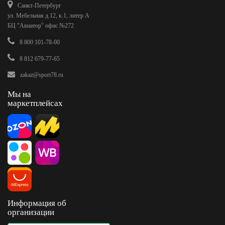
Санкт-Петербург
ул. Мебельная д.12, к.1, литер А
БЦ "Авиатор" офис №272
8 800 101-78-00
8 812 679-77-65
zakaz@sport78.ru
Мы на
маркетплейсах
Информация об
организации