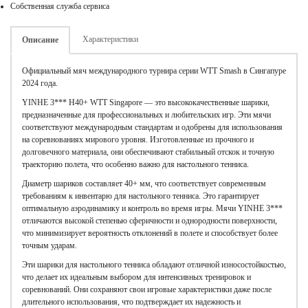
Собственная служба сервиса
Характеристики
Описание
Официальный мяч международного турнира серии WTT Smash в Сингапуре
2024 года.
YINHE 3*** H40+ WTT Singapore — это высококачественные шарики,
предназначенные для профессиональных и любительских игр. Эти мячи
соответствуют международным стандартам и одобрены для использования
на соревнованиях мирового уровня. Изготовленные из прочного и
долговечного материала, они обеспечивают стабильный отскок и точную
траекторию полета, что особенно важно для настольного тенниса.
Диаметр шариков составляет 40+ мм, что соответствует современным
требованиям к инвентарю для настольного тенниса. Это гарантирует
оптимальную аэродинамику и контроль во время игры. Мячи YINHE 3***
отличаются высокой степенью сферичности и однородности поверхности,
что минимизирует вероятность отклонений в полете и способствует более
точным ударам.
Эти шарики для настольного тенниса обладают отличной износостойкостью,
что делает их идеальным выбором для интенсивных тренировок и
соревнований. Они сохраняют свои игровые характеристики даже после
длительного использования, что подтверждает их надежность и