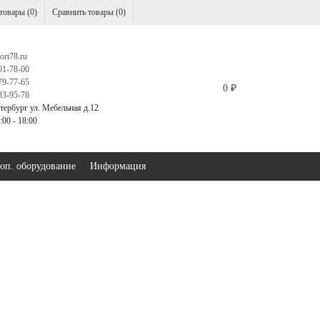
товары (
0
)
Сравнить товары (
0
)
ort78.ru
01-78-00
79-77-65
0
₽
83-95-78
тербург ул. Мебельная д.12
00 - 18:00
оп. оборудование
Информация