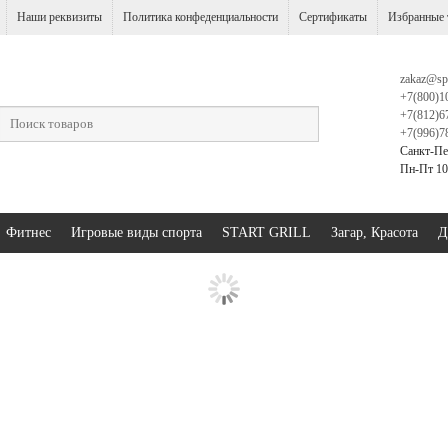
Наши реквизиты
Политика конфеденциальности
Сертификаты
Избранные 
zakaz@sp
+7(800)1
+7(812)6
+7(996)7
Санкт-Пе
Пн-Пт 10:
Фитнес
Игровые виды спорта
START GRILL
Загар, Красота
Д