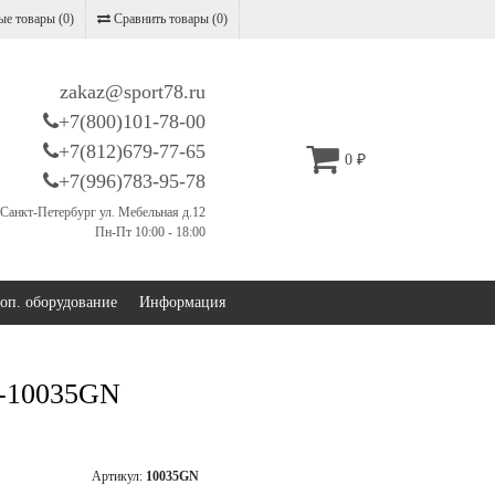
е товары (
0
)
Сравнить товары (
0
)
zakaz@sport78.ru
+7(800)101-78-00
+7(812)679-77-65
0
₽
+7(996)783-95-78
Санкт-Петербург ул. Мебельная д.12
Пн-Пт 10:00 - 18:00
оп. оборудование
Информация
G-10035GN
Артикул:
10035GN