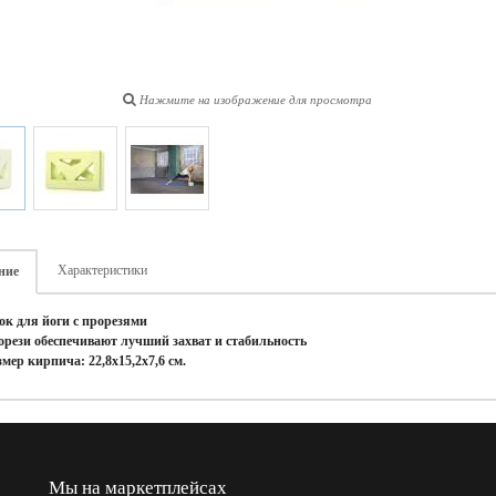
Нажмите на изображение для просмотра
Характеристики
ние
ок для йоги с прорезями
орези обеспечивают лучший захват и стабильность
змер кирпича:
22,8x15,2x7,6 см.
Мы на маркетплейсах