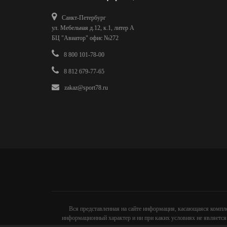
Санкт-Петербург
ул. Мебельная д.12, к.1, литер А
БЦ "Авиатор" офис №272
8 800 101-78-00
8 812 679-77-65
zakaz@sport78.ru
Вся представленная на сайте информация, касающаяся компле
информационный характер и ни при каких условиях не является