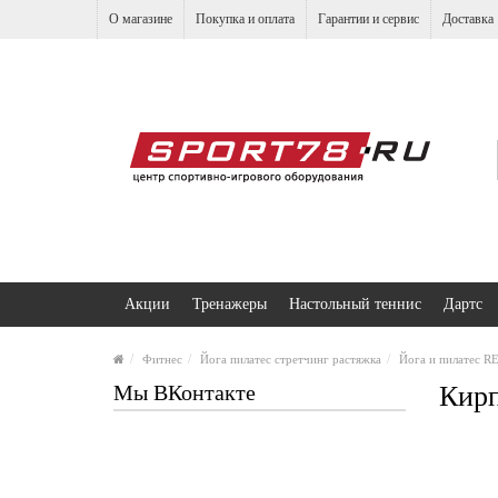
О магазине
Покупка и оплата
Гарантии и сервис
Доставка
Акции
Тренажеры
Настольный теннис
Дартс
Фитнес
Йога пилатес стретчинг растяжка
Йога и пилатес 
Мы ВКонтакте
Кирп