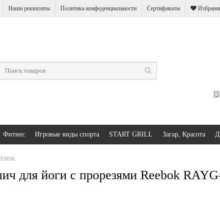
Наши реквизиты
Политика конфеденциальности
Сертификаты
Избранны
Фитнес
Игровые виды спорта
START GRILL
Загар, Красота
Д
REEBOK
ич для йоги с прорезями Reebok RAY