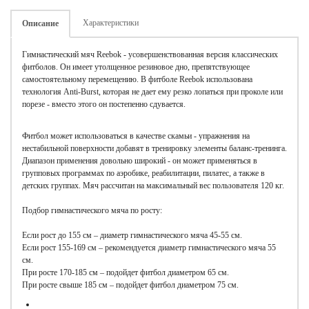
Характеристики
Описание
Гимнастический мяч Reebok - усовершенствованная версия классических
фитболов. Он имеет утолщенное резиновое дно, препятствующее
самостоятельному перемещению. В фитболе Reebok использована
технология Anti-Burst, которая не дает ему резко лопаться при проколе или
порезе - вместо этого он постепенно сдувается.
Фитбол может использоваться в качестве скамьи - упражнения на
нестабильной поверхности добавят в тренировку элементы баланс-тренинга.
Диапазон применения довольно широкий - он может применяться в
групповых программах по аэробике, реабилитации, пилатес, а также в
детских группах. Мяч рассчитан на максимальный вес пользователя 120 кг.
Подбор гимнастического мяча по росту:
Если рост до 155 см – диаметр гимнастического мяча 45-55 см.
Если рост 155-169 см – рекомендуется диаметр гимнастического мяча 55
см.
При росте 170-185 см – подойдет фитбол диаметром 65 см.
При росте свыше 185 см – подойдет фитбол диаметром 75 см.