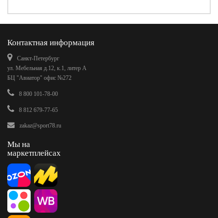
Контактная информация
Санкт-Петербург
ул. Мебельная д.12, к.1, литер А
БЦ "Авиатор" офис №272
8 800 101-78-00
8 812 679-77-65
zakaz@sport78.ru
Мы на
маркетплейсах