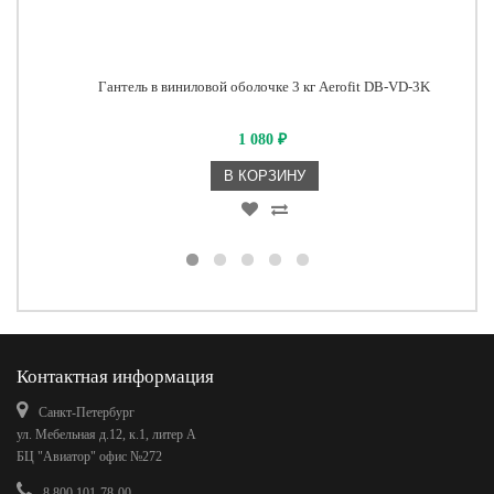
Гантель в виниловой оболочке 3 кг Aerofit DB-VD-3K
1 080
₽
В КОРЗИНУ
Контактная информация
Санкт-Петербург
ул. Мебельная д.12, к.1, литер А
БЦ "Авиатор" офис №272
8 800 101-78-00