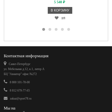
5 540
₽
В КОРЗИНУ
Контактная информация
Санкт-Петербург
ул. Мебельная д.12, к.1, литер А
БЦ "Авиатор" офис №272
8 800 101-78-00
8 812 679-77-65
zakaz@sport78.ru
Мы на