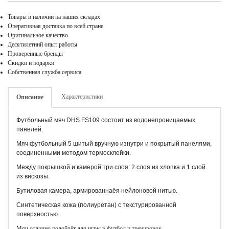
Товары в наличии на наших складах
Оперативная доставка по всей стране
Оригинальное качество
Десятилетний опыт работы
Проверенные бренды
Скидки и подарки
Собственная служба сервиса
Характеристики
Описание
Футбольный мяч DHS FS109 состоит из водонепроницаемых
панелей.
Мяч футбольный 5 шитый вручную изнутри и покрытый панелями,
соединенными методом термосклейки.
Между покрышкой и камерой три слоя: 2 слоя из хлопка и 1 слой
из вискозы.
Бутиловая камера, армированнаёя нейлоновой нитью.
Cинтетическая кожа (полиуретан) c текстурированной
поверхностью.
Мяч отлично подойдёт для игры в футбол и тренировок