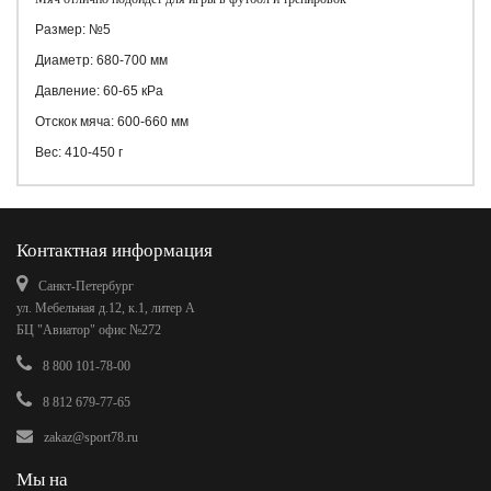
Размер: №5
Диаметр: 680-700 мм
Давление: 60-65 кРа
Отскок мяча: 600-660 мм
Вес: 410-450 г
Контактная информация
Санкт-Петербург
ул. Мебельная д.12, к.1, литер А
БЦ "Авиатор" офис №272
8 800 101-78-00
8 812 679-77-65
zakaz@sport78.ru
Мы на